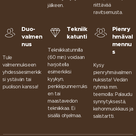
riittävää
jälkeen.
ravitsemusta.
Duo-
Tekniik
Pienry
valmen
katunti
hmäval
nus
mennu
Tekniikkatunnilla
s
(60 min) voidaan
Tule
harjoitella
valmennukseen
Kysy
esimerkiksi
yhdessäesimerkik
pienryhmävalmen
kyykyn,
si ystävän tai
nuksista! Vedän
penkkipunnerruks
puolison kanssa!
ryhmiä mm.
en tai
teemoilla: Palaudu
maastavedon
synnytyksestä,
tekniikkaa. Ei
kehonmuokkaus ja
sisällä ohjelmaa.
salistartti.