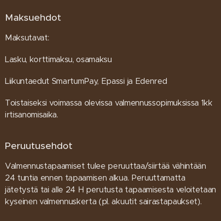
Maksuehdot
Maksutavat:
Lasku, korttimaksu, osamaksu
Liikuntaedut SmartumPay, Epassi ja Edenred
Toistaiseksi voimassa olevissa valmennussopimuksissa 1kk
irtisanomisaika.
Peruutusehdot
Valmennustapaamiset tulee peruuttaa/siirtää vähintään
24 tuntia ennen tapaamisen alkua. Peruuttamatta
jätetystä tai alle 24 H perutusta tapaamisesta veloitetaan
kyseinen valmennuskerta (pl. akuutit sairastapaukset).