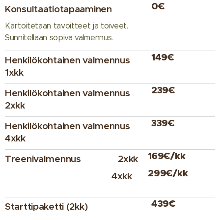
0€
Konsultaatiotapaaminen
Kartoitetaan tavoitteet ja toiveet.
Sunnitellaan sopiva valmennus.
149€
Henkilökohtainen valmennus
1xkk
239€
Henkilökohtainen valmennus
2xkk
339€
Henkilökohtainen valmennus
4xkk
169€/kk
Treenivalmennus 2xkk
299€/kk
4xkk
439€
Starttipaketti (2kk)