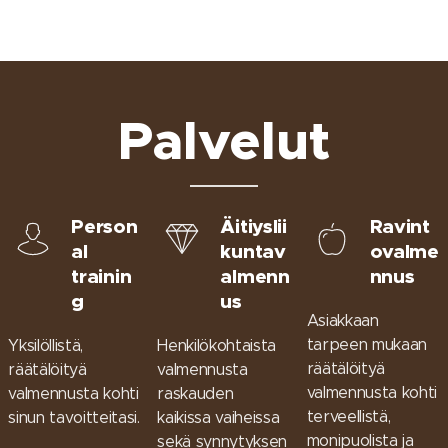
Palvelut
Person
Äitiyslii
Ravint
al
kuntav
ovalme
trainin
almenn
nnus
g
us
Asiakkaan
tarpeen mukaan
Yksilöllistä,
Henkilökohtaista
räätälöityä
räätälöityä
valmennusta
valmennusta kohti
valmennusta kohti
raskauden
terveellistä,
sinun tavoitteitasi.
kaikissa vaiheissa
monipuolista ja
sekä synnytyksen