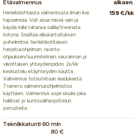
Etävalmennus
alkaen
159 €/kk
Henkilökohtaista valmennusta ilman live
tapaamisia. Voit asua missä vain ja
käydä millä tahansa salilla/treenata
kotona. Sisältää alkukartoituksen
puhelimitse, henkilökohtaisen
harjoitusohjelman, ravinto-
ohjauksen/suunnitelman, seurannan ja
viikottaisen yhteydenpidon. 2x/kk
keskustelu etäyhteyden kautta.
Valmennus toteutetaan laadukasta
Trainero valmennusohjelmistoa
käyttäen. Valmennus sopii sinulle joka
hallitset jo kuntosaliharjoittelun
perusteita.
Tekniikkatunti 60 min
80 €